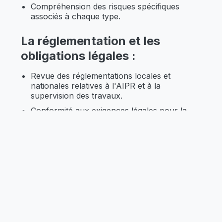
Compréhension des risques spécifiques
associés à chaque type.
La réglementation et les
obligations légales :
Revue des réglementations locales et
nationales relatives à l'AIPR et à la
supervision des travaux.
Conformité aux exigences légales pour la
sécurité et la prévention des dommages.
Supervision des travaux à
proximité des réseaux :
Coordination des équipes pour respecter les
zones de sécurité.
Mesures préventives pendant les travaux
pour éviter les dommages aux réseaux.