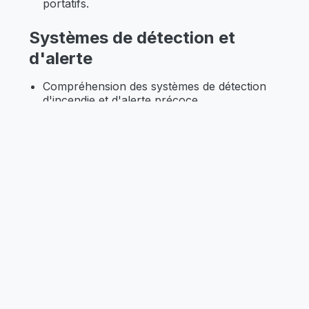
portatifs.
Systèmes de détection et
d'alerte
Compréhension des systèmes de détection
d'incendie et d'alerte précoce.
Comment réagir aux alarmes d'incendie et
aux avertisseurs sonores.
Procédures d'évacuation
Plans d'évacuation et itinéraires
d'évacuation.
Techniques d'évacuation pour les personnes
à mobilité réduite.
Intervention en cas d'incendie
Actions à entreprendre en cas d'incendie, y